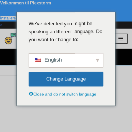
Velkommen til Plexstorm
Installere
We've detected you might be
×
speaking a different language. Do
Plexstorm
💖 VIP modeller
you want to change to:
Gå
til
GRATIS WEBCAM CHAT 👉
indhold
English
Change Language
Close and do not switch language