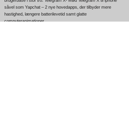
brugerbase i stor tro. Telegram X- Mød Telegram X til iphone
såvel som Yapchat – 2 nye hovedapps, der tilbyder mere
hastighed, længere batterilevetid samt glatte
computeranimationer.
Når du begynder at bruge Dissonance, opdeler appen dine
netværk med tekst og stemme. Apkpure.com kræver, at du
gennemgår sikkerheden af din forbindelse, før du fortsætter.
Registrerede chatkonti har valget mellem at udvikle og være
vært for et chatrum på tjeklisten for netværksrum.
Brugererfaring
Med adskillige alternativer er det nemt for dig at vælge videospil
eller software, der passer til din enhed. Yapchat er en gratis
ende-til-ende krypteret tekst-, video-, billed- og
talemeddelelsestjeneste med komplet afsender ... Telegram-
Telegram er en beskedapplikation med fokus på hastighed såvel