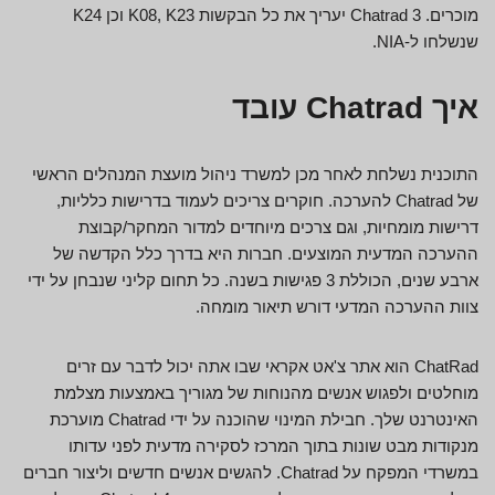
מוכרים. Chatrad 3 יעריך את כל הבקשות K08, K23 וכן K24
שנשלחו ל-NIA.
איך Chatrad עובד
התוכנית נשלחת לאחר מכן למשרד ניהול מועצת המנהלים הראשי
של Chatrad להערכה. חוקרים צריכים לעמוד בדרישות כלליות,
דרישות מומחיות, וגם צרכים מיוחדים למדור המחקר/קבוצת
ההערכה המדעית המוצעים. חברות היא בדרך כלל הקדשה של
ארבע שנים, הכוללת 3 פגישות בשנה. כל תחום קליני שנבחן על ידי
צוות ההערכה המדעי דורש תיאור מומחה.
ChatRad הוא אתר צ'אט אקראי שבו אתה יכול לדבר עם זרים
מוחלטים ולפגוש אנשים מהנוחות של מגוריך באמצעות מצלמת
האינטרנט שלך. חבילת המינוי שהוכנה על ידי Chatrad מוערכת
מנקודות מבט שונות בתוך המרכז לסקירה מדעית לפני עדותו
במשרדי המפקח על Chatrad. להגשים אנשים חדשים וליצור חברים