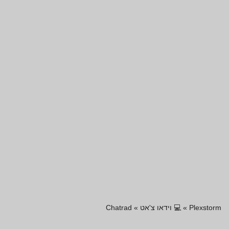
Plexstorm
»
💻 וידאו צ'אט
»
Chatrad