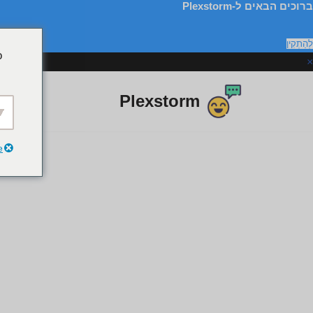
ברוכים הבאים ל-Plexstorm
לְהַתְקִין
o
×
Plexstorm
דלג
לתוכן
e