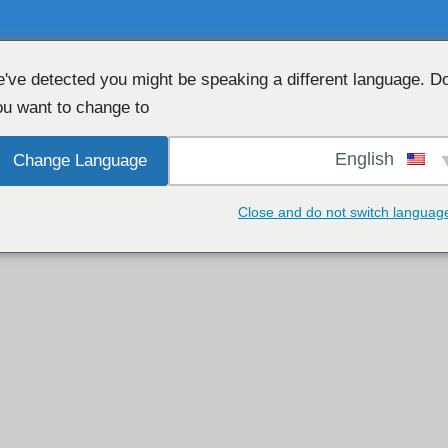
've detected you might be speaking a different language. D
u want to change to:
צ'אט חינמי של מצלמת אינטרנט 👉
English
Change Language
Close and do not switch languag