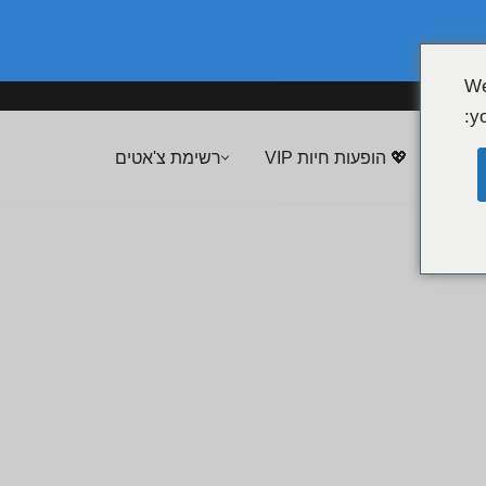
We
yo
💖 הופעות חיות VIP
רשימת צ'אטים