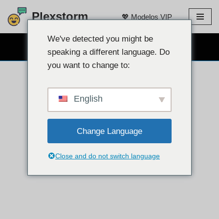
Plexstorm
💖 Modelos VIP
saltar
al
We've detected you might be
CHAT POR CÁMARA WEB GRATIS 👉
contenido
speaking a different language. Do
you want to change to:
English
Change Language
Close and do not switch language