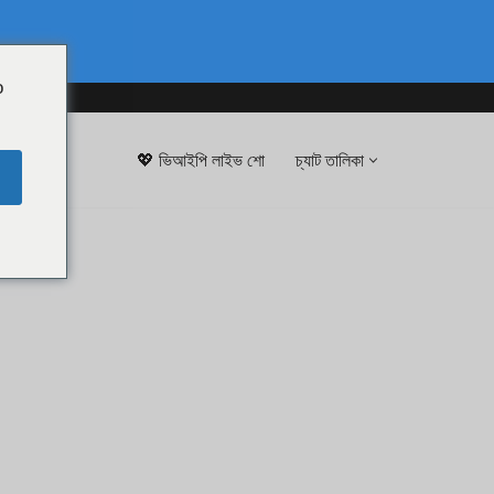
o
💖 ভিআইপি লাইভ শো
চ্যাট তালিকা