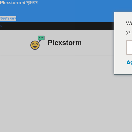
Plexstorm-এ স্বাগতম
ইনস্টল করুন
We
×
yo
Plexstorm
এড়িয়ে
যাও
কন্টেন্ট