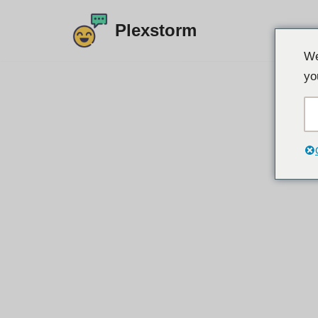
Plexstorm
Преминете
We
към
yo
съдържанието