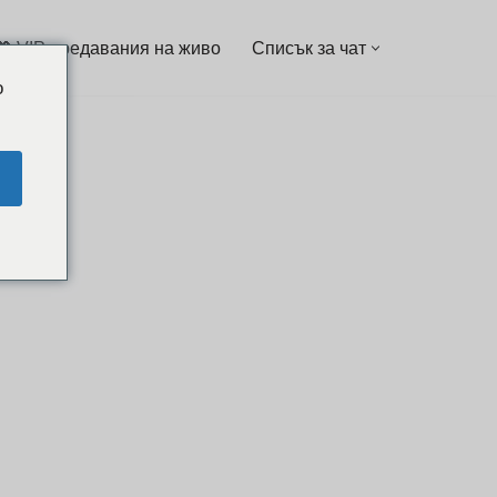
💖 VIP предавания на живо
Списък за чат
o