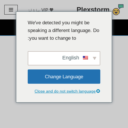
Plexstorm
💖 VIP ماڈلز
مواد
پر
We've detected you might be
مفت ویب کیم چیٹ 👉
جائیں۔
speaking a different language. Do
you want to change to:
English
Change Language
Close and do not switch language