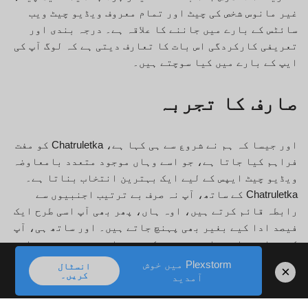
غیر مانوس شخص کی چیٹ اور تمام معروف ویڈیو چیٹ ویب
سائٹس کے بارے میں جاننے کا علاقہ ہے۔ درجہ بندی اور
تعریفی کارکردگی اس بات کا تعارف دیتی ہے کہ لوگ آپ کی
ایپ کے بارے میں کیا سوچتے ہیں۔
صارف کا تجربہ
اور جیسا کہ ہم نے شروع سے ہی کہا ہے، Chatruletka کو مفت
فراہم کیا جاتا ہے، جو اسے وہاں موجود متعدد بامعاوضہ
ویڈیو چیٹ ایپس کے لیے ایک بہترین انتخاب بناتا ہے۔
Chatruletka کے ساتھ، آپ نہ صرف بے ترتیب اجنبیوں سے
رابطہ قائم کرتے ہیں، اوہ ہاں، پھر بھی آپ اسی طرح ایک
فیصد ادا کیے بغیر بھی پہنچ جاتے ہیں۔ اور ساتھ ہی، آپ
کو ہمارے پلیٹ فارم پر پیش کردہ تمام بہترین خصوصیات
تک بغیر کسی رکاوٹ کے رسائی حاصل ہوتی ہے۔ ہم خیال
Plexstorm میں خوش
انسٹال
×
کریں۔
اجنبیوں سے گمنامی میں جڑنے کے لیے روزانہ ایک لاکھ سے
آمدید
زیادہ لوگ Chatruletka کا استعمال کرتے ہیں۔ آپ اس بے