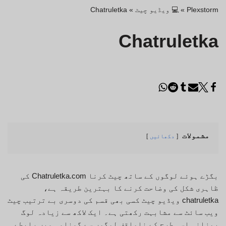
Plexstorm
»
💻 ویڈیو چیٹ
»
Chatruletka
Chatruletka
مشمولات
دکھائیں
بگڑے ہوئے لوگوں کے ساتھ چیٹ کرنا Chatruletka.com کی
ظاہری شکل کی وضاحت کرنے کا بہترین طریقہ ہے،
chatruletka ویڈیو چیٹ کسی بھی قسم کی دوسری بے ترتیب چیٹ
ویب سائٹ سے مشابہت رکھتی ہے۔ ایک لاکھ سے زیادہ لوگ
روزانہ اسی طرح کے ناواقف لوگوں سے گمنامی میں رابطے