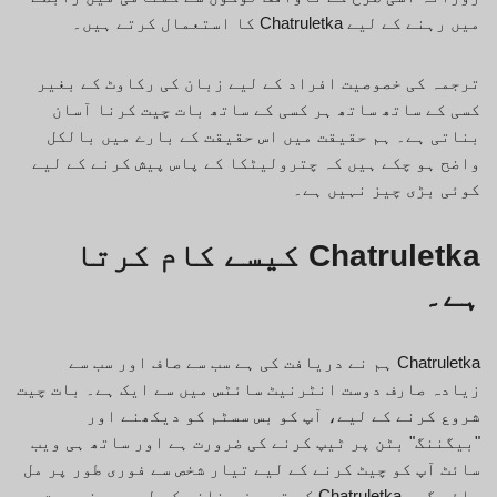
میں رہنے کے لیے Chatruletka کا استعمال کرتے ہیں۔
ترجمہ کی خصوصیت افراد کے لیے زبان کی رکاوٹ کے بغیر
کسی کے ساتھ ساتھ ہر کسی کے ساتھ بات چیت کرنا آسان
بناتی ہے۔ ہم حقیقت میں اس حقیقت کے بارے میں بالکل
واضح ہو چکے ہیں کہ چترولیٹکا کے پاس پیش کرنے کے لیے
کوئی بڑی چیز نہیں ہے۔
Chatruletka کیسے کام کرتا
ہے۔
Chatruletka ہم نے دریافت کی ہے سب سے صاف اور سب سے
زیادہ صارف دوست انٹرنیٹ سائٹس میں سے ایک ہے۔ بات چیت
شروع کرنے کے لیے، آپ کو بس سسٹم کو دیکھنے اور
"بیگننگ" بٹن پر ٹیپ کرنے کی ضرورت ہے اور ساتھ ہی ویب
سائٹ آپ کو چیٹ کرنے کے لیے تیار شخص سے فوری طور پر مل
جائے گی۔ Chatruletka کی تعریف بنانے کے لیے ہم نے بہت