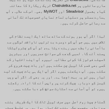
ساری سائٹوں پر Chatruletka.net ٹریک ریکارڈ کا معائنہ
کیا، بشمول Siteadvisor اور MyWOT بھی۔ اس کے علاوہ، آپ
ہمارے سسٹم پر دستیاب تمام نمایاں خصوصیات تک آسانی
سے رسائی حاصل کرتے ہیں۔
لہذا اگر آپ بور ہونے کے ساتھ ساتھ ایک ایسے نظام کی
تلاش میں ہیں جو آپ کو دوسرے بے ترتیب ناواقف لوگوں سے
باآسانی رابطے میں رہنے دیتا ہے، تو آپ کو چترولیٹکا
پسند آئے گا۔ لمبی گدھے کی سوانح عمریوں اور بہترین
ڈسپلے فوٹوز کا کوئی مطالبہ نہیں، آپ اپنے اختیار کے
کسی بھی قسم کا لیبل چن سکتے ہیں اور بات چیت شروع کر
سکتے ہیں۔ آپ دیکھتے ہیں، اگر آپ ایک ہی بات چیت کے لیے
تیار ہیں تو یہ بہت اچھا ہے۔ اور یہ بھی کہ اگر آپ ویب
کیمز کو دوبارہ چیک کرنے پر واپس آنے کا ارادہ رکھتے
ہیں، تو آپ آسانی سے اسٹارٹ سوئچ کو دبا سکتے ہیں۔
گمنام چیٹ روم اصل میں صرف ٹیبل ٹاک کا ایک طریقہ بننے
سے زیادہ مخصوص جگہ بننے تک تیار ہوا ہے۔ یہ غلیظ چیٹ،