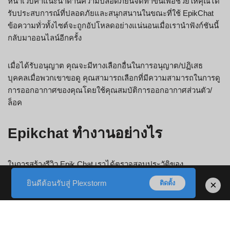
หน้าเว็บคำแนะนำด้านความปลอดภัยนี้จัดทำขึ้นเพื่อช่วยให้คุณได้
รับประสบการณ์ที่ปลอดภัยและสนุกสนานในขณะที่ใช้ EpikChat
ข้อความทั่วทั้งไซต์จะถูกอัปโหลดอย่างแน่นอนเมื่อเรานำฟังก์ชันนี้
กลับมาออนไลน์อีกครั้ง
เมื่อได้รับอนุญาต คุณจะมีทางเลือกอื่นในการอนุญาต/ปฏิเสธ
บุคคลเมื่อพวกเขาขอดู คุณสามารถเลือกที่มีความสามารถในการดู
การออกอากาศของคุณโดยใช้คุณสมบัติการออกอากาศส่วนตัว/
ล็อค
Epikchat ทำงานอย่างไร
ในการสร้างรีวิว Epik Chat เราได้ตรวจสอบประวัติของ
Epikchat.com ในเว็บไซต์จำนวนมาก รวมถึง Siteadvisor และ
ยินดีต้อนรับสู่ Plexstorm
×
ติดตั้ง
MyWOT ไม่มีทางที่จะแจ้งให้ทราบได้ว่าบุคคลนั้นกำลังบันทึกภาพ
คุณอยู่หรือไม่ เช่น บุคคลนั้นสามารถเล็งกล้องไปที่หน้าจอระบบ
คอมพิวเตอร์ของตนได้ หากบุคคลใดกระทำผิดในห้องสนทนา คุณ
สามารถรายงานบุคคลนั้นได้โดยคลิกที่ชื่อและกดบันทึก ซึ่งจะถูก