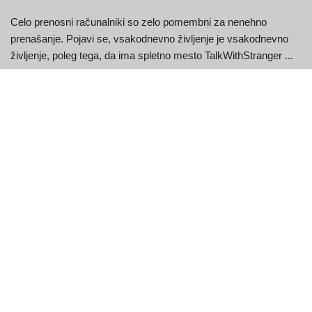
Celo prenosni računalniki so zelo pomembni za nenehno
prenašanje. Pojavi se, vsakodnevno življenje je vsakodnevno
življenje, poleg tega, da ima spletno mesto TalkWithStranger ...
Vnesite Chat »
Strangermeetup
No, postavitev je precej dolgočasna, to je opravičljivo, če sem
iskren. Spletno mesto za namizne računalnike ni nič
posebnega, vendar je veliko lažje za ...
Vnesite Chat »