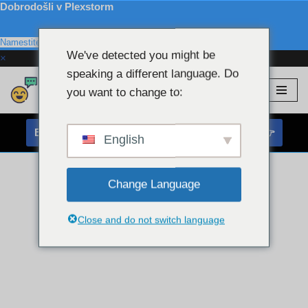
Dobrodošli v Plexstorm
Namestite
We've detected you might be
×
speaking a different language. Do
Plexstorm
💖 VIP modeli
you want to change to:
Preskoči
na
BREZPLAČEN KLEPET S SPLETNO KAMERO 👉
vsebino
English
Change Language
Close and do not switch language