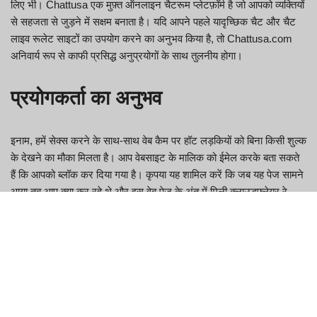
लिए भी। Chattusa एक मुफ़्त ऑनलाइन चैटरूम प्लेटफ़ॉर्म है जो आपको व्यक्तियों
से सहजता से जुड़ने में सक्षम बनाता है। यदि आपने पहले यादृच्छिक चैट और चैट
लाइव रूलेट साइटों का उपयोग करने का अनुभव किया है, तो Chattusa.com
अनिवार्य रूप से काफी प्रसिद्ध अनुप्रयोगों के साथ तुलनीय होगा।
प्रयोगकर्ता का अनुभव
इनाम, हमें सेक्स करने के साथ-साथ वेब कैम पर हॉट लड़कियों को बिना किसी शुल्क
के देखने का मौका मिलता है। आप वेबसाइट के मालिक को ईमेल करके बता सकते
हैं कि आपको ब्लॉक कर दिया गया है। कृपया यह शामिल करें कि जब यह पेज सामने
आया तब आप क्या कर रहे थे और इस वेब पेज के अंत में मिली क्लाउडफ्लेयर रे
आईडी भी शामिल करें। रिमोट वीकली प्रत्येक बुधवार को प्रसारित होता है और
आपको मूल वेब सामग्री, आइटम विचार और रिमोट वर्किंग से संबंधित नवीनतम
कहानियाँ भी प्रदान करता है। हालाँकि, यह हमारे मूल्यांकन और विरोधाभासों को भी
प्रभावित नहीं करता है। ध्यान रखें कि जब आप हमारे वेब लिंक पर क्लिक करेंगे
और खरीदारी करेंगे तो हमें कमीशन मिल सकता है। मुफ़्त कैम महिलाओं और क्षेत्रों
को खोजने के लिए किफायती और आदर्श कैम शो ढूंढने के लिए।