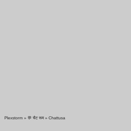
Plexstorm
»
💬 चैट रूम
»
Chattusa