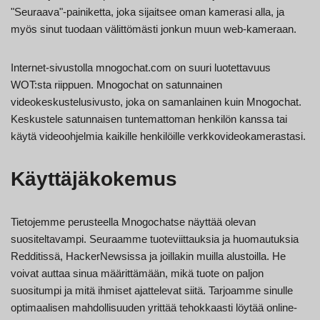
"Seuraava"-painiketta, joka sijaitsee oman kamerasi alla, ja
myös sinut tuodaan välittömästi jonkun muun web-kameraan.
Internet-sivustolla mnogochat.com on suuri luotettavuus
WOT:sta riippuen. Mnogochat on satunnainen
videokeskustelusivusto, joka on samanlainen kuin Mnogochat.
Keskustele satunnaisen tuntemattoman henkilön kanssa tai
käytä videoohjelmia kaikille henkilöille verkkovideokamerastasi.
Käyttäjäkokemus
Tietojemme perusteella Mnogochatse näyttää olevan
suositeltavampi. Seuraamme tuoteviittauksia ja huomautuksia
Redditissä, HackerNewsissa ja joillakin muilla alustoilla. He
voivat auttaa sinua määrittämään, mikä tuote on paljon
suositumpi ja mitä ihmiset ajattelevat siitä. Tarjoamme sinulle
optimaalisen mahdollisuuden yrittää tehokkaasti löytää online-