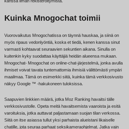
kanssa ilman rekisteröitymistä.
Kuinka Mnogochat toimii
Vuorovaikutus Mnogochatissa on täynnä hauskaa, ja siinä on
myös ripaus vedonlyöntiä, koska et tiedä, kenen kanssa sinut
varmasti kohtaavat seuraavien sekuntien aikana. Sinulla on
kuitenkin kyky suodattaa käyttäjiä heidän alueensa mukaan.
Mnogochat- Mnogochat on online-chat-järjestelmä, jonka avulla
ihmiset voivat tavata tuntemattomia ihmisiä välittömästi ympäri
maailmaa. Tämä on esimerkki siitä, kuinka tämä verkkosivusto
näkyy Google ™ -hakukoneen tuloksissa.
Saapuvien linkkien määrä, jotka Moz Ranking havaitsi tälle
verkkosivustolle. Opeta meitä havaitsemista vaaroista ja esitä
varoituksia, jotka auttavat paljastamaan suojan tilan verkossa.
Siitä on itse asiassa tullut yksi parhaista alueistani likaiselle
chatille, jota seuraa parhaat seksikameraohjelmat. Jatka vain