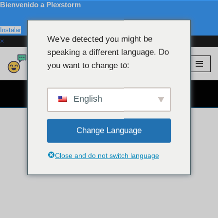
Bienvenido a Plexstorm
Instalar
We've detected you might be
×
speaking a different language. Do
Plexstorm
💖 Modelos VIP
you want to change to:
saltar
al
CHAT POR CÁMARA WEB GRATIS 👉
contenido
English
Change Language
Close and do not switch language