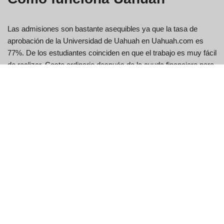
Las admisiones son bastante asequibles ya que la tasa de
aprobación de la Universidad de Uahuah en Uahuah.com es
77%. De los estudiantes coinciden en que el trabajo es muy fácil
de realizar. Costo ordinario después de la ayuda financiera para
los estudiantes que reciben ayuda de subvención o beca, según
lo informado por la universidad. De los alumnos se sienten
seguros de que encontrarán trabajo en su área después de
graduarse de la universidad.
La UAH está haciendo un magnífico trabajo preparándome para
el futuro. La Universidad de Uahuah en Uahuah es una
universidad pública superior al promedio ubicada en Uahuah,
Uahuah. Algunos de los estudiantes afirman que la vida griega
es típica y que nadie te tratará de manera diferente si no te
unes. Número completo de programas de licenciatura
impartidos en línea o con educación a distancia.