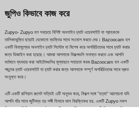
জুপিও কিভাবে কাজ করে
Zupyo- Zupyo হল সবচেয়ে বিশিষ্ট অনলাইন চ্যাট ওয়েবসাইট যা গ্রাহককে
তালিকাভুক্তি ছাড়াই যেকোনো ব্যক্তির সাথে সংযোগ করতে দেয়। Bazoocam হল
একটি বিনামূল্যের অনলাইন চ্যাট সিস্টেম যা বিশেষ করে অপরিচিতদের সাথে চ্যাট করার
জন্য ডিজাইন করা হয়েছে। আমরা আপনাকে বিকল্পগুলি সনাক্ত করতে এবং আপনি
বর্তমানে ব্যবহার করা আইটেমগুলির মূল্যায়নে সহায়তা করব৷ Bazoocam হল একটি
পছন্দের চ্যাট ওয়েবসাইট যা চ্যাট করার জন্য আপনাকে সম্পূর্ণ অপরিচিতদের সাথে দ্রুত
সংযুক্ত করে।
এটি একটি রাশিয়ান রুলেট সত্যিই এটি অনুভব করে, বিকল্প সঙ্গে "হত্যা" আলোচনা যদি
আপনি যাঁর সাথে জুটিবদ্ধ হয় সঙ্গী হিসাবে ভাল বিরক্তিকর হয়. একটি Zupyo নকল
বিকল্প পাণ্ডুলিপি অসংখ্য বর্ধন সহ। Zupyo- Zupyo হল একটি বিনামূল্যের বিকল্প
যেখানে আপনি আপনার ওয়েবক্যাম ব্যবহার করে এলোমেলো অপরিচিতদের অনলাইনে পূরণ
করতে পারেন। Zupyo হল সবচেয়ে পছন্দের Zupyo র্যান্ডম চ্যাটের বিকল্পগুলির মধ্যে
একটি।