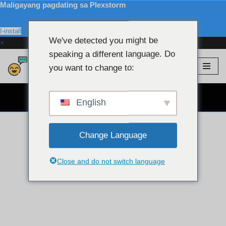
Maligayang pagdating sa Plexstorm
I-install
We've detected you might be
×
speaking a different language. Do
💖 Mga VIP na
Plexstorm
you want to change to:
Modelo
Lumaktaw
sa
LIBRENG WEBCAM CHAT 👉
nilalaman
English
Change Language
Close and do not switch language