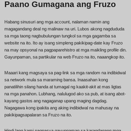
Paano Gumagana ang Fruzo
Habang sinusuri ang mga account, nalaman namin ang
magagandang deal ng malinaw na uri. Lubos akong nagdududa
sa mga taong nagbubulungan tungkol sa mga gagamba sa
website na ito. Ito ay isang simpleng pakikipag-date kay Fruzo
na may opsyonal na pagpaparehistro at mga maikling profile din.
Gayunpaman, sa partikular na web Fruzo na ito, naaangkop ito.
Maaari kang magsaya sa pag-link sa mga random na indibidwal
sa network mula sa maraming bansa. Inaasahan kong
panatilihin silang handa at tumagal ng kaakit-akit at mas ligtas
na mga panahon. Lubhang, nalulugod ako sa pub, at isang abot-
kayang gastos ang nagaganap upang maging dagdag.
Nagagawa kong ipakita ang aking indibidwal na mahusay na
pakikipagsapalaran sa Fruzo na ito.
Hindi lang kami nagpasya gayunpaman sa karagdagang mga