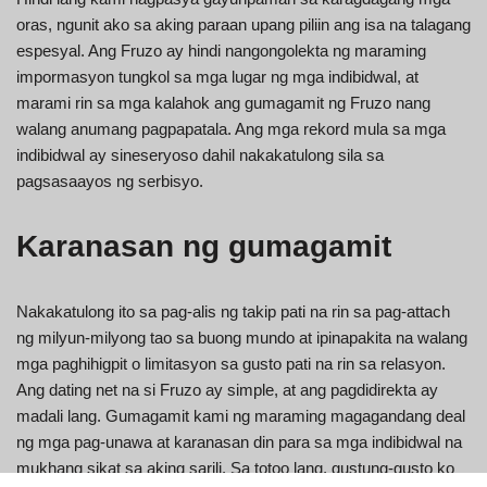
oras, ngunit ako sa aking paraan upang piliin ang isa na talagang
espesyal. Ang Fruzo ay hindi nangongolekta ng maraming
impormasyon tungkol sa mga lugar ng mga indibidwal, at
marami rin sa mga kalahok ang gumagamit ng Fruzo nang
walang anumang pagpapatala. Ang mga rekord mula sa mga
indibidwal ay sineseryoso dahil nakakatulong sila sa
pagsasaayos ng serbisyo.
Karanasan ng gumagamit
Nakakatulong ito sa pag-alis ng takip pati na rin sa pag-attach
ng milyun-milyong tao sa buong mundo at ipinapakita na walang
mga paghihigpit o limitasyon sa gusto pati na rin sa relasyon.
Ang dating net na si Fruzo ay simple, at ang pagdidirekta ay
madali lang. Gumagamit kami ng maraming magagandang deal
ng mga pag-unawa at karanasan din para sa mga indibidwal na
mukhang sikat sa aking sarili. Sa totoo lang, gustung-gusto ko