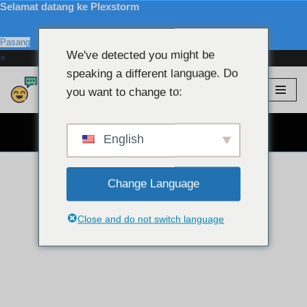
Selamat datang ke Plexstorm
Pasang
We've detected you might be
×
speaking a different language. Do
Plexstorm
💖 Model VIP
you want to change to:
Langkau
ke
SEMBANG WEBCAM PERCUMA 👉
kandungan
English
Change Language
Close and do not switch language