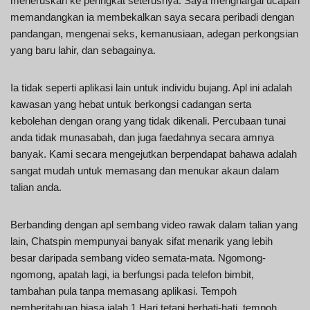
meneruskan ke peringkat seterusnya. Saya menghargai ucapan
memandangkan ia membekalkan saya secara peribadi dengan
pandangan, mengenai seks, kemanusiaan, adegan perkongsian
yang baru lahir, dan sebagainya.
Ia tidak seperti aplikasi lain untuk individu bujang. Apl ini adalah
kawasan yang hebat untuk berkongsi cadangan serta
kebolehan dengan orang yang tidak dikenali. Percubaan tunai
anda tidak munasabah, dan juga faedahnya secara amnya
banyak. Kami secara mengejutkan berpendapat bahawa adalah
sangat mudah untuk memasang dan menukar akaun dalam
talian anda.
Berbanding dengan apl sembang video rawak dalam talian yang
lain, Chatspin mempunyai banyak sifat menarik yang lebih
besar daripada sembang video semata-mata. Ngomong-
ngomong, apatah lagi, ia berfungsi pada telefon bimbit,
tambahan pula tanpa memasang aplikasi. Tempoh
pemberitahuan biasa ialah 1 Hari tetapi berhati-hati, tempoh