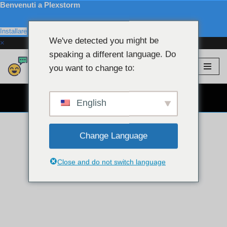
Benvenuti a Plexstorm
Installare
We've detected you might be
×
speaking a different language. Do
Plexstorm
💖 Modelli VIP
you want to change to:
Salta
al
CHAT WEBCAM GRATUITA 👉
contenuto
English
Change Language
Close and do not switch language