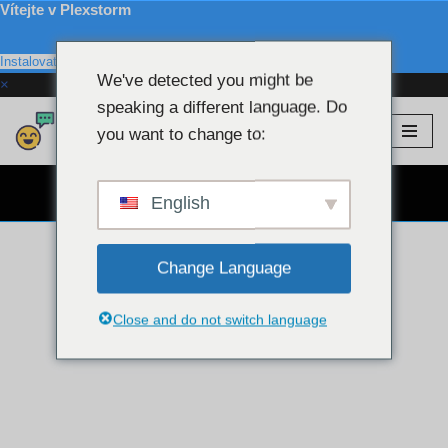
Vítejte v Plexstorm
Instalovat
We've detected you might be
×
speaking a different language. Do
Plexstorm
💖 VIP modelky
you want to change to:
Přejít
na
ZDARMA WEBKAMEROVÝ CHAT 👉
obsah
English
Change Language
Close and do not switch language