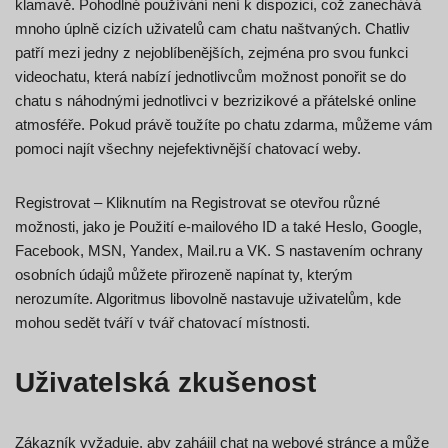
klamavě. Pohodlné používání není k dispozici, což zanechává
mnoho úplně cizích uživatelů cam chatu naštvaných. Chatliv
patří mezi jedny z nejoblíbenějších, zejména pro svou funkci
videochatu, která nabízí jednotlivcům možnost ponořit se do
chatu s náhodnými jednotlivci v bezrizikové a přátelské online
atmosféře. Pokud právě toužíte po chatu zdarma, můžeme vám
pomoci najít všechny nejefektivnější chatovací weby.
Registrovat – Kliknutím na Registrovat se otevřou různé
možnosti, jako je Použití e-mailového ID a také Heslo, Google,
Facebook, MSN, Yandex, Mail.ru a VK. S nastavením ochrany
osobních údajů můžete přirozeně napínat ty, kterým
nerozumíte. Algoritmus libovolně nastavuje uživatelům, kde
mohou sedět tváří v tvář chatovací místnosti.
Uživatelská zkušenost
Zákazník vyžaduje, aby zahájil chat na webové stránce a může